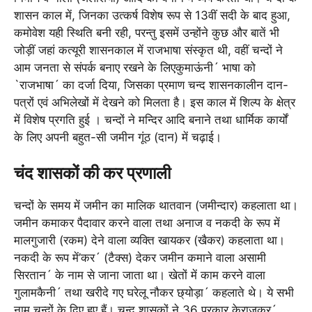
शासन काल में, जिनका उत्कर्ष विशेष रूप से 13वीं सदी के बाद हुआ,
कमोवेश यही स्थिति बनी रही, परन्तु इसमें उन्होंने कुछ और बातें भी
जोड़ीं जहां कत्यूरी शासनकाल में राजभाषा संस्कृत थी, वहीं चन्दों ने
आम जनता से संपर्क बनाए रखने के लिएकुमाऊंनी´ भाषा को
`राजभाषा´ का दर्जा दिया, जिसका प्रमाण चन्द शासनकालीन दान-
पत्रों एवं अभिलेखों में देखने को मिलता है। इस काल में शिल्प के क्षेत्र
में विशेष प्रगति हुई । चन्दों ने मन्दिर आदि बनाने तथा धार्मिक कार्यों
के लिए अपनी बहुत-सी जमीन गूंठ (दान) में चढ़ाई।
चंद शासकों की कर प्रणाली
चन्दों के समय में जमीन का मालिक थातवान (जमीन्दार) कहलाता था।
जमीन कमाकर पैदावार करने वाला तथा अनाज व नकदी के रूप में
मालगुजारी (रकम) देने वाला व्यक्ति खायकर (खैकर) कहलाता था।
नकदी के रूप में’कर´ (टैक्स) देकर जमीन कमाने वाला असामी
सिरतान´ के नाम से जाना जाता था। खेतों में काम करने वाला
गुलामकैनी´ तथा खरीदे गए घरेलू नौकर छ्योड़ा´ कहलाते थे। ये सभी
नाम चन्दों के दिए हुए हैं। चन्द शासकों ने 36 प्रकार केराजकर´