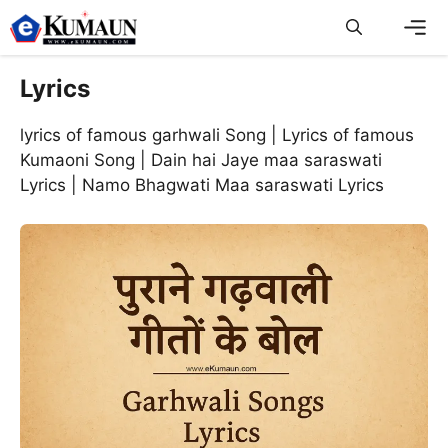
Skip
to
content
Men
Lyrics
lyrics of famous garhwali Song | Lyrics of famous
Kumaoni Song | Dain hai Jaye maa saraswati
Lyrics | Namo Bhagwati Maa saraswati Lyrics