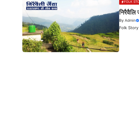
FOLK STO
निरैवैल
By
Admin
Folk Story 