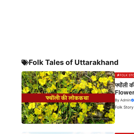
Folk Tales of Uttarakhand
FOLK STO
फ्योंली
Flowe
By
Admin
Folk Story of