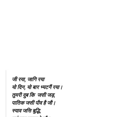
जी रया, जागि रया
यो दिन, यो बार भ्यटनैं रया।
तुमरी दुब कि जसी जड़,
पातिक जसी पौव है जौ।
स्याव जसि बुद्धि,