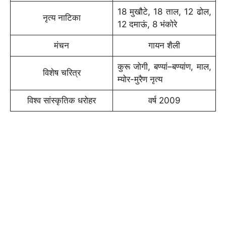
18 मुखौटे, 18 ताल, 12 ढोल,
नृत्‍य नाटिका
12 दमाऊं, 8 भंकोरे
मंचन
गायन शैली
कुरू जोगी, बण्‍यां–बण्‍यांण, माल,
विशेष चरित्र
म्‍योर-मुरैण नृत्‍य
विश्‍व सांस्‍कृतिक धरोहर
वर्ष 2009