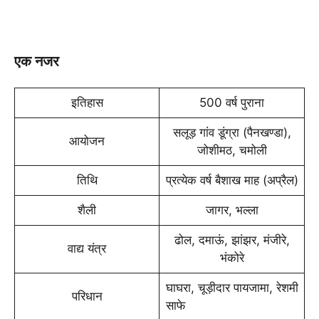
एक नजर
इतिहास
500 वर्ष पुराना
सलूड़ गांव डूंग्रा (पैनखण्‍डा),
आयोजन
जोशीमठ, चमोली
तिथि
प्रत्‍येक वर्ष बैशाख माह (अप्रैल)
शैली
जागर, भल्‍ला
ढोल, दमाऊं, झांझर, मंजीरे,
वाद्य यंत्र
भंकोरे
घाघरा, चूड़ीदार पायजामा, रेशमी
परिधान
साफे