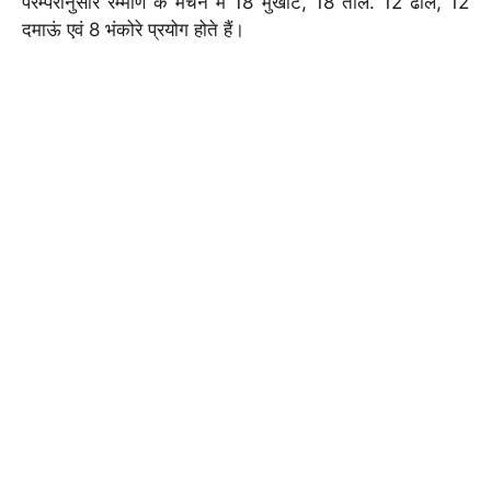
परम्परानुसार रम्माण के मंचन में 18 मुखौटे, 18 ताल. 12 ढोल, 12
दमाऊं एवं 8 भंकोरे प्रयोग होते हैं।